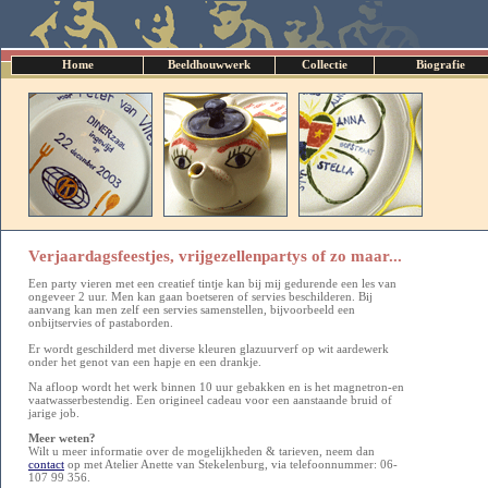
Home
Beeldhouwwerk
Collectie
Biografie
Verjaardagsfeestjes, vrijgezellenpartys of zo maar...
Een party vieren met een creatief tintje kan bij mij gedurende een les van
ongeveer 2 uur. Men kan gaan boetseren of servies beschilderen. Bij
aanvang kan men zelf een servies samenstellen, bijvoorbeeld een
onbijtservies of pastaborden.
Er wordt geschilderd met diverse kleuren glazuurverf op wit aardewerk
onder het genot van een hapje en een drankje.
Na afloop wordt het werk binnen 10 uur gebakken en is het magnetron-en
vaatwasserbestendig. Een origineel cadeau voor een aanstaande bruid of
jarige job.
Meer weten?
Wilt u meer informatie over de mogelijkheden & tarieven, neem dan
contact
op met Atelier Anette van Stekelenburg, via telefoonnummer: 06-
107 99 356.